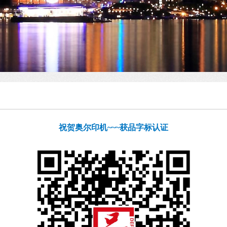
祝贺奥尔印机~~~获品字标认证